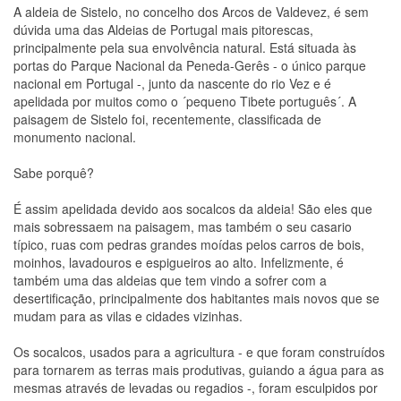
A aldeia de Sistelo, no concelho dos Arcos de Valdevez, é sem
dúvida uma das Aldeias de Portugal mais pitorescas,
principalmente pela sua envolvência natural. Está situada às
portas do Parque Nacional da Peneda-Gerês - o único parque
nacional em Portugal -, junto da nascente do rio Vez e é
apelidada por muitos como o ´pequeno Tibete português´. A
paisagem de Sistelo foi, recentemente, classificada de
monumento nacional.
Sabe porquê?
É assim apelidada devido aos socalcos da aldeia! São eles que
mais sobressaem na paisagem, mas também o seu casario
típico, ruas com pedras grandes moídas pelos carros de bois,
moinhos, lavadouros e espigueiros ao alto. Infelizmente, é
também uma das aldeias que tem vindo a sofrer com a
desertificação, principalmente dos habitantes mais novos que se
mudam para as vilas e cidades vizinhas.
Os socalcos, usados para a agricultura - e que foram construídos
para tornarem as terras mais produtivas, guiando a água para as
mesmas através de levadas ou regadios -, foram esculpidos por