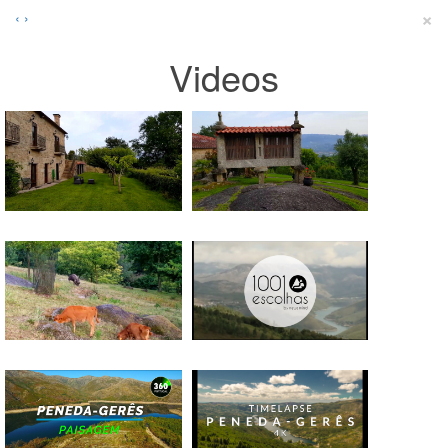
×
‹
›
Videos