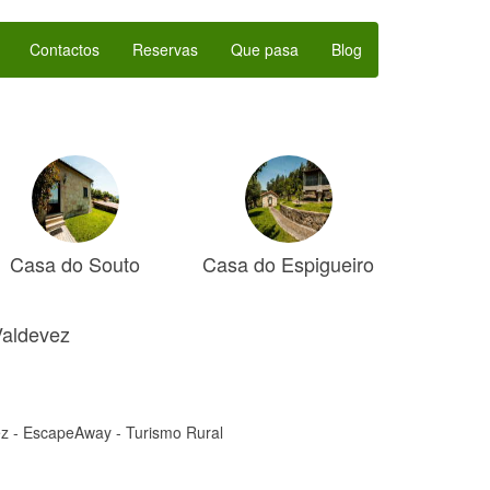
Contactos
Reservas
Que pasa
Blog
Casa do Souto
Casa do Espigueiro
Valdevez
ez - EscapeAway - Turismo Rural