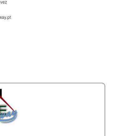
evez
way.pt