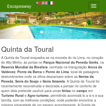
Previous
Nex
Escapeaway
Toggle
navigati
Quinta da Toural
A Quinta da Toural enquadra-se na encosta do rio Lima, no coração
do Alto Minho, às portas no
Parque Nacional da Peneda Gerês
, na
Reserva Mundial da Biosfera
, centrada na triangulação
Arcos de
Valdevez
,
Ponte da Barca
e
Ponte de Lima
, local de paisagens
deslumbrantes onde os olhos descansam sobre as
Serras da
Peneda
,
Serra do Soajo
e
Serra Amarela
. A Quinta da Toural foi
recentemente reconstruida e decorada a pensar no conforto de
quem dela pretende usufruir para umas
férias
no
campo
em
Turismo Rural
e
Agro-turismo
, permitindo acomodá-lo a si e à sua
família, com as melhores condições, onde poderão encontrar a
máxima privacidade de um espaço aconchegante. A Quinta da