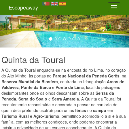
Previous
Nex
Escapeaway
Toggle
navigati
Quinta da Toural
A Quinta da Toural enquadra-se na encosta do rio Lima, no coração
do Alto Minho, às portas no
Parque Nacional da Peneda Gerês
, na
Reserva Mundial da Biosfera
, centrada na triangulação
Arcos de
Valdevez
,
Ponte da Barca
e
Ponte de Lima
, local de paisagens
deslumbrantes onde os olhos descansam sobre as
Serras da
Peneda
,
Serra do Soajo
e
Serra Amarela
. A Quinta da Toural foi
recentemente reconstruida e decorada a pensar no conforto de
quem dela pretende usufruir para umas
férias
no
campo
em
Turismo Rural
e
Agro-turismo
, permitindo acomodá-lo a si e à sua
família, com as melhores condições, onde poderão encontrar a
máxima privacidade de um espaço aconchegante. A Quinta da