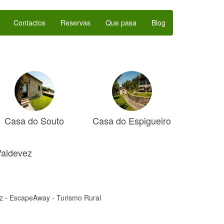
Contactos
Reservas
Que pasa
Blog
Casa do Souto
Casa do Espigueiro
Valdevez
z - EscapeAway - Turismo Rural