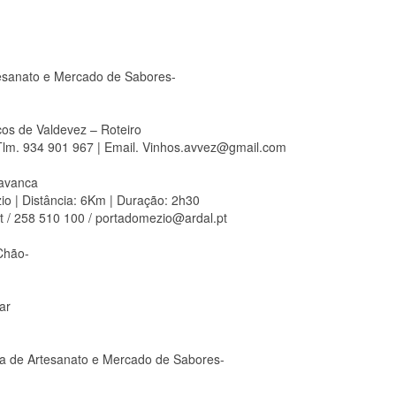
tesanato e Mercado de Sabores-
cos de Valdevez – Roteiro
 Tlm. 934 901 967 | Email. Vinhos.avvez@gmail.com
ravanca
io | Distância: 6Km | Duração: 2h30
t / 258 510 100 / portadomezio@ardal.pt
Chão-
ar
a de Artesanato e Mercado de Sabores-