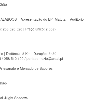
Chão-
LABOOS – Apresentação do EP -Matuta- - Auditório
: 258 520 520 | Preço único: 2.00€)
io | Distância: 8 Km | Duração: 3h30
t / 258 510 100 / portadomezio@ardal.pt
 Artesanato e Mercado de Sabores-
Chão-
al -Night Shadow-