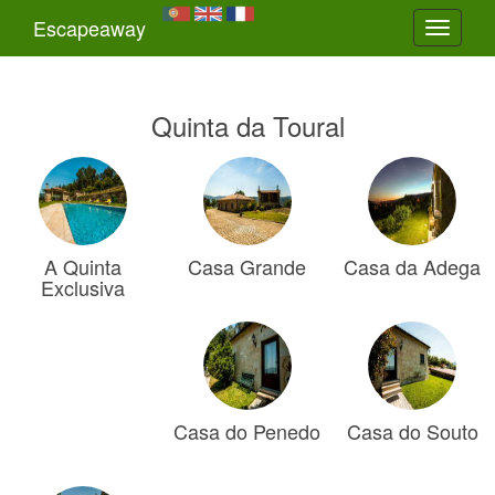
Escapeaway
Toggle
navigati
Quinta da Toural
A Quinta
Casa Grande
Casa da Adega
Exclusiva
Casa do Penedo
Casa do Souto