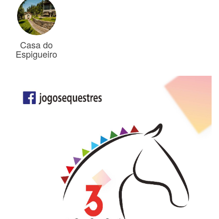
Casa do
Espigueiro