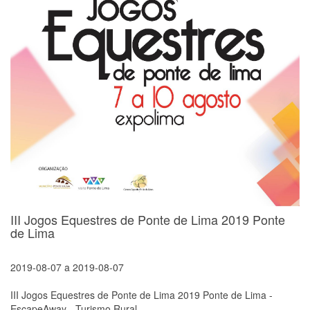
III Jogos Equestres de Ponte de Lima 2019 Ponte
de Lima
2019-08-07
a
2019-08-07
III Jogos Equestres de Ponte de Lima 2019 Ponte de Lima -
EscapeAway - Turismo Rural