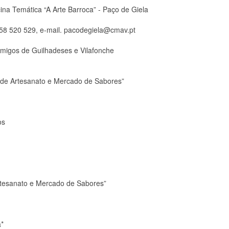
na Temática “A Arte Barroca” - Paço de Giela
 258 520 529, e-mail. pacodegiela@cmav.pt
migos de Guilhadeses e Vilafonche
 de Artesanato e Mercado de Sabores”
os
rtesanato e Mercado de Sabores”
*