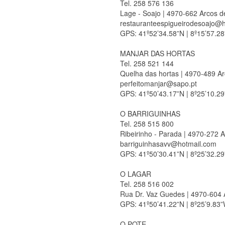
Tel. 258 576 136
Lage - Soajo | 4970-662 Arcos d
restauranteespigueirodesoajo@
GPS: 41º52’34.58”N | 8º15’57.2
MANJAR DAS HORTAS
Tel. 258 521 144
Quelha das hortas | 4970-489 A
perfeitomanjar@sapo.pt
GPS: 41º50’43.17”N | 8º25’10.2
O BARRIGUINHAS
Tel. 258 515 800
Ribeirinho - Parada | 4970-272 
barriguinhasavv@hotmail.com
GPS: 41º50’30.41”N | 8º25’32.2
O LAGAR
Tel. 258 516 002
Rua Dr. Vaz Guedes | 4970-604 
GPS: 41º50’41.22”N | 8º25’9.83
O POTE