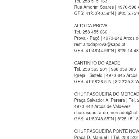
Tel. 258 515 163
Rua Amorim Soares | 4970-598 
GPS: 41º50’40.59”N | 8º25’5.75
ALTO DA PROVA
Tel. 258 455 666
Prova - Paçô | 4970-242 Arcos d
rest-altodaprova@sapo.pt
GPS: 41º48’44.99”N | 8º25’14.4
CANTINHO DO ABADE
Tel. 258 563 201 | 968 059 383
Igreja - Sistelo | 4970-645 Arcos
GPS: 41º58’26.5”N | 8º22’25.3”
CHURRASQUEIRA DO MERCA
Praça Salvador A. Pereira | Tel.
4970-442 Arcos de Valdevez
churrasqueira-do-mercado@hot
GPS: 41º50’48.65”N | 8º25’15.1
CHURRASQUEIRA PONTE NOV
Praça D. Manuel I | Tel. 258 522