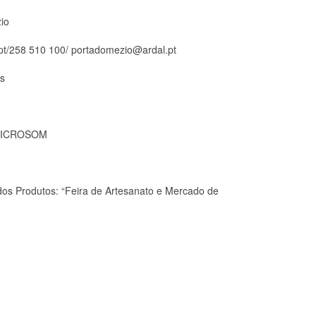
io
.pt/258 510 100/ portadomezio@ardal.pt
os
 MICROSOM
os Produtos: “Feira de Artesanato e Mercado de