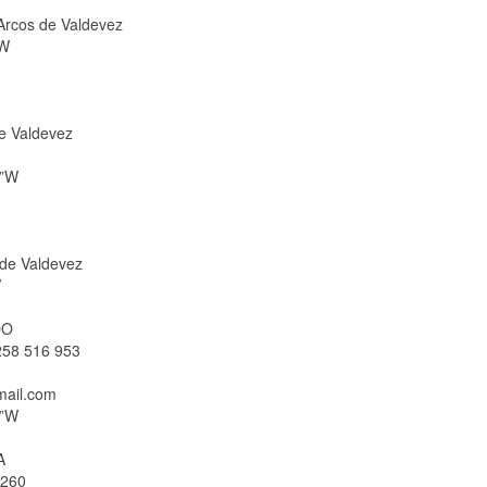
Arcos de Valdevez
”W
e Valdevez
8”W
 de Valdevez
W
DO
 258 516 953
mail.com
8”W
A
 260