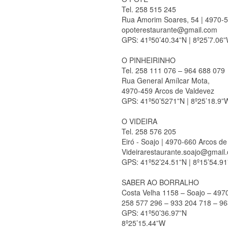
Tel. 258 515 245
Rua Amorim Soares, 54 | 4970-5
opoterestaurante@gmail.com
GPS: 41º50’40.34”N | 8º25’7.06
O PINHEIRINHO
Tel. 258 111 076 – 964 688 079
Rua General Amílcar Mota,
4970-459 Arcos de Valdevez
GPS: 41º50’5271”N | 8º25’18.9”
O VIDEIRA
Tel. 258 576 205
Eiró - Soajo | 4970-660 Arcos d
Videirarestaurante.soajo@gmail
GPS: 41º52’24.51”N | 8º15’54.9
SABER AO BORRALHO
Costa Velha 1158 – Soajo – 497
258 577 296 – 933 204 718 – 9
GPS: 41º50’36.97”N
8º25’15.44”W