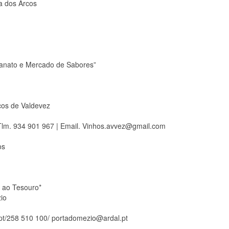
 dos Arcos
sanato e Mercado de Sabores”
cos de Valdevez
 Tlm. 934 901 967 | Email. Vinhos.avvez@gmail.com
os
 ao Tesouro*
io
.pt/258 510 100/ portadomezio@ardal.pt