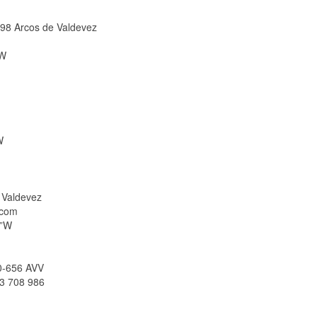
98 Arcos de Valdevez
”W
W
e Valdevez
.com
1”W
0-656 AVV
63 708 986