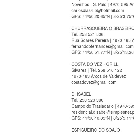
Novelhos - S. Paio | 4970-595 A
carlosdias4-5@hotmail.com
GPS: 41º50’20.65”N | 8º25’3.75
CHURRASQUEIRA O BRASEIR
Tel. 258 521 506
Rua Soares Pereira | 4970-465 
fernandobfernandes@gmail.com
GPS: 41º50’51.77”N | 8º25’13.2
COSTA DO VEZ - GRILL
Silvares | Tel. 258 516 122
4970-483 Arcos de Valdevez
costadovez@gmail.com
D. ISABEL
Tel. 258 520 380
Campo do Trasladário | 4970-59
residencial.disabel@simplesnet.p
GPS: 41º50’40.05”N | 8º25’5.11
ESPIGUEIRO DO SOAJO