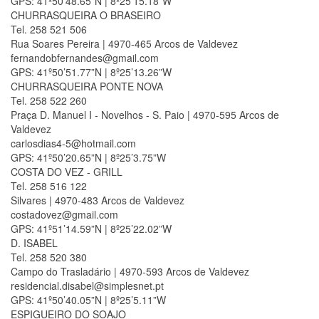
GPS: 41º50’48.65”N | 8º25’15.18”W
CHURRASQUEIRA O BRASEIRO
Tel. 258 521 506
Rua Soares Pereira | 4970-465 Arcos de Valdevez
fernandobfernandes@gmail.com
GPS: 41º50’51.77”N | 8º25’13.26”W
CHURRASQUEIRA PONTE NOVA
Tel. 258 522 260
Praça D. Manuel I - Novelhos - S. Paio | 4970-595 Arcos de
Valdevez
carlosdias4-5@hotmail.com
GPS: 41º50’20.65”N | 8º25’3.75”W
COSTA DO VEZ - GRILL
Tel. 258 516 122
Silvares | 4970-483 Arcos de Valdevez
costadovez@gmail.com
GPS: 41º51’14.59”N | 8º25’22.02”W
D. ISABEL
Tel. 258 520 380
Campo do Trasladário | 4970-593 Arcos de Valdevez
residencial.disabel@simplesnet.pt
GPS: 41º50’40.05”N | 8º25’5.11”W
ESPIGUEIRO DO SOAJO