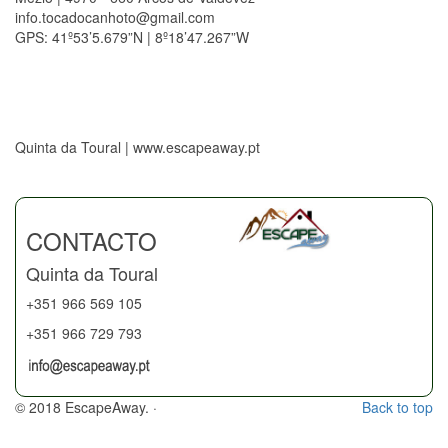
info.tocadocanhoto@gmail.com
GPS: 41º53’5.679”N | 8º18’47.267”W
Quinta da Toural | www.escapeaway.pt
CONTACTO
Quinta da Toural
+351 966 569 105
+351 966 729 793
© 2018 EscapeAway. ·
Back to top