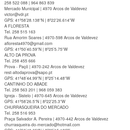
258 522 088 | 964 863 839
Mercado Municipal | 4970 Arcos de Valdevez
victor@vdr.pt
GPS: 41º58’28.138”N | 8º22’26.614”W
A FLORESTA
Tel. 258 515 163
Rua Amorim Soares | 4970-598 Arcos de Valdevez
afloresta4970@gmail.com
GPS: 41º50’40.59”N | 8º25’5.75”W
ALTO DA PROVA
Tel. 258 455 666
Prova - Paçô | 4970-242 Arcos de Valdevez
rest-altodaprova@sapo.pt
GPS: 41º48’44.99”N | 8º25’14.48”W
CANTINHO DO ABADE
Tel. 258 563 201 | 968 059 383
Igreja - Sistelo | 4970-645 Arcos de Valdevez
GPS: 41º58’26.5”N | 8º22’25.3”W
CHURRASQUEIRA DO MERCADO
Tel. 258 516 953
Praça Salvador A. Pereira | 4970-442 Arcos de Valdevez
churrasqueira-do-mercado@hotmail.com