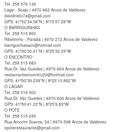
Tel. 258 576 136
Lage - Soajo | 4970-662 Arcos de Valdevez
davidneto74@gmail.com
GPS: 41º52’34.58”N | 8º15’57.28”W
O BARRIGUINHAS
Tel. 258 515 800
Ribeirinho - Parada | 4970-272 Arcos de Valdevez
barriguinhasavv@hotmail.com
GPS: 41º50’30.41”N | 8º25’32.29”W
O ENCONTRO
Tel. 258 515 683
Rua Dr. Vaz Guedes | 4970-604 Arcos de Valdevez
restauranteencontro20@hotmail.com
GPS: 41º50’39.239”N | 8º25’10.882”W
O LAGAR
Tel. 258 516 002
Rua Dr. Vaz Guedes | 4970-604 Arcos de Valdevez
GPS: 41º50’41.22”N | 8º25’9.83”W
O POTE
Tel. 258 515 245
Rua Amorim Soares, 54 | 4970-598 Arcos de Valdevez
opoterestaurante@gmail.com