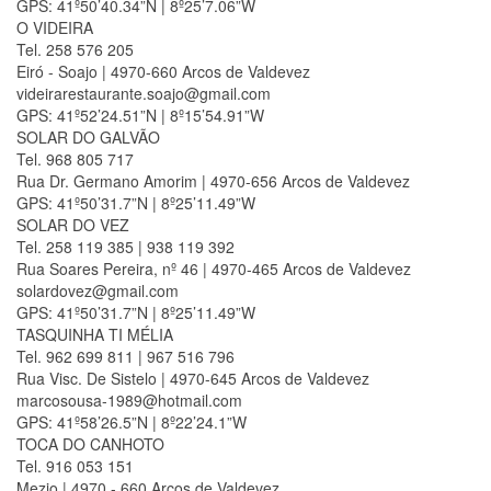
GPS: 41º50’40.34”N | 8º25’7.06”W
O VIDEIRA
Tel. 258 576 205
Eiró - Soajo | 4970-660 Arcos de Valdevez
videirarestaurante.soajo@gmail.com
GPS: 41º52’24.51”N | 8º15’54.91”W
SOLAR DO GALVÃO
Tel. 968 805 717
Rua Dr. Germano Amorim | 4970-656 Arcos de Valdevez
GPS: 41º50’31.7”N | 8º25’11.49”W
SOLAR DO VEZ
Tel. 258 119 385 | 938 119 392
Rua Soares Pereira, nº 46 | 4970-465 Arcos de Valdevez
solardovez@gmail.com
GPS: 41º50’31.7”N | 8º25’11.49”W
TASQUINHA TI MÉLIA
Tel. 962 699 811 | 967 516 796
Rua Visc. De Sistelo | 4970-645 Arcos de Valdevez
marcosousa-1989@hotmail.com
GPS: 41º58’26.5”N | 8º22’24.1”W
TOCA DO CANHOTO
Tel. 916 053 151
Mezio | 4970 - 660 Arcos de Valdevez