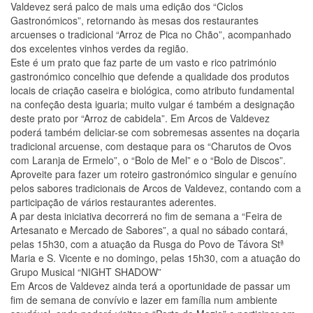
Valdevez será palco de mais uma edição dos “Ciclos
Gastronómicos”, retornando às mesas dos restaurantes
arcuenses o tradicional “Arroz de Pica no Chão”, acompanhado
dos excelentes vinhos verdes da região.
Este é um prato que faz parte de um vasto e rico património
gastronómico concelhio que defende a qualidade dos produtos
locais de criação caseira e biológica, como atributo fundamental
na confeção desta iguaria; muito vulgar é também a designação
deste prato por “Arroz de cabidela”. Em Arcos de Valdevez
poderá também deliciar-se com sobremesas assentes na doçaria
tradicional arcuense, com destaque para os “Charutos de Ovos
com Laranja de Ermelo”, o “Bolo de Mel” e o “Bolo de Discos”.
Aproveite para fazer um roteiro gastronómico singular e genuíno
pelos sabores tradicionais de Arcos de Valdevez, contando com a
participação de vários restaurantes aderentes.
A par desta iniciativa decorrerá no fim de semana a “Feira de
Artesanato e Mercado de Sabores”, a qual no sábado contará,
pelas 15h30, com a atuação da Rusga do Povo de Távora Stª
Maria e S. Vicente e no domingo, pelas 15h30, com a atuação do
Grupo Musical “NIGHT SHADOW”
Em Arcos de Valdevez ainda terá a oportunidade de passar um
fim de semana de convívio e lazer em família num ambiente