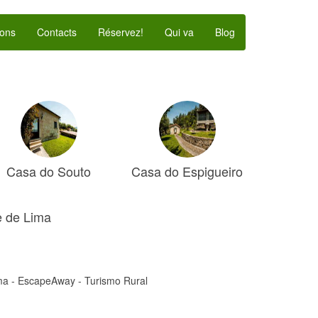
ons
Contacts
Réservez!
Qui va
Blog
Casa do Souto
Casa do Espigueiro
e de Lima
ma - EscapeAway - Turismo Rural