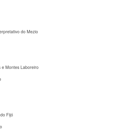
terpretativo do Mezio
s e Montes Laboreiro
e
do Fijó
ro