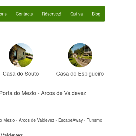
ons
Contacts
Réservez!
Qui va
Blog
Casa do Souto
Casa do Espigueiro
rta do Mezio - Arcos de Valdevez
Mezio - Arcos de Valdevez - EscapeAway - Turismo
 Valdevez