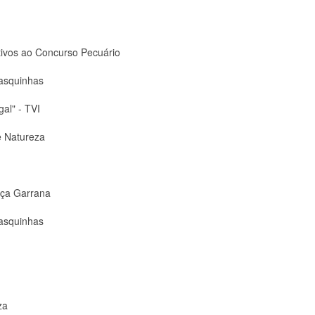
tivos ao Concurso Pecuário
asquinhas
al" - TVI
e Natureza
aça Garrana
asquinhas
za