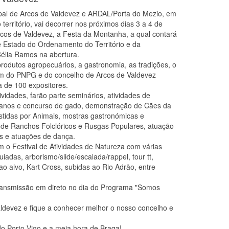
al de Arcos de Valdevez e ARDAL/Porta do Mezio, em
território, vai decorrer nos próximos dias 3 a 4 de
cos de Valdevez, a Festa da Montanha, a qual contará
 Estado do Ordenamento do Território e da
élia Ramos na abertura.
rodutos agropecuários, a gastronomia, as tradições, o
em do PNPG e do concelho de Arcos de Valdevez
 de 100 expositores.
vidades, farão parte seminários, atividades de
ranos e concurso de gado, demonstração de Cães da
tidas por Animais, mostras gastronómicas e
de Ranchos Folclóricos e Rusgas Populares, atuação
is e atuações de dança.
m o Festival de Atividades de Natureza com várias
guiadas, arborismo/slide/escalada/rappel, tour tt,
 ao alvo, Kart Cross, subidas ao Rio Adrão, entre
transmissão em direto no dia do Programa "Somos
ldevez e fique a conhecer melhor o nosso concelho e
 Porto Vigo e a meia hora de Braga!