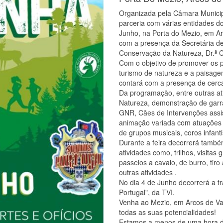
Organizada pela Câmara Municip
parceria com várias entidades do 
Junho, na Porta do Mezio, em Ar
com a presença da Secretária de
Conservação da Natureza, Dr.ª C
Com o objetivo de promover os p
turismo de natureza e a paisag
contará com a presença de cerca
Da programação, entre outras ati
Natureza, demonstração de gar
GNR, Cães de Intervenções assis
animação variada com atuações 
de grupos musicais, coros infant
Durante a feira decorrerá també
atividades como, trilhos, visitas 
passeios a cavalo, de burro, tiro
outras atividades .
No dia 4 de Junho decorrerá a 
Portugal", da TVI.
Venha ao Mezio, em Arcos de Va
todas as suas potencialidades!
Estamos a menos de uma hora do