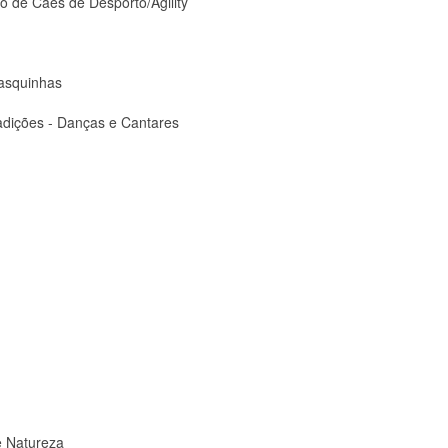
 de Cães de Desporto/Agility
asquinhas
adições - Danças e Cantares
e Natureza