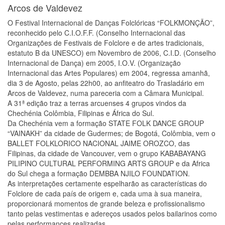
Arcos de Valdevez
O Festival Internacional de Danças Folclóricas “FOLKMONÇÃO”,
reconhecido pelo C.I.O.F.F. (Conselho Internacional das
Organizações de Festivais de Folclore e de artes tradicionais,
estatuto B da UNESCO) em Novembro de 2006, C.I.D. (Conselho
Internacional de Dança) em 2005, I.O.V. (Organização
Internacional das Artes Populares) em 2004, regressa amanhã,
dia 3 de Agosto, pelas 22h00, ao anfiteatro do Trasladário em
Arcos de Valdevez, numa pareceria com a Câmara Municipal.
A 31ª edição traz a terras arcuenses 4 grupos vindos da
Chechénia Colômbia, Filipinas e África do Sul.
Da Chechénia vem a formação STATE FOLK DANCE GROUP
“VAINAKH” da cidade de Gudermes; de Bogotá, Colômbia, vem o
BALLET FOLKLORICO NACIONAL JAIME OROZCO, das
Filipinas, da cidade de Vancouver, vem o grupo KABABAYANG
PILIPINO CULTURAL PERFORMING ARTS GROUP e da Africa
do Sul chega a formação DEMBBA NJILO FOUNDATION.
As interpretações certamente espelharão as características do
Folclore de cada país de origem e, cada uma à sua maneira,
proporcionará momentos de grande beleza e profissionalismo
tanto pelas vestimentas e adereços usados pelos bailarinos como
pelas performances realizadas.