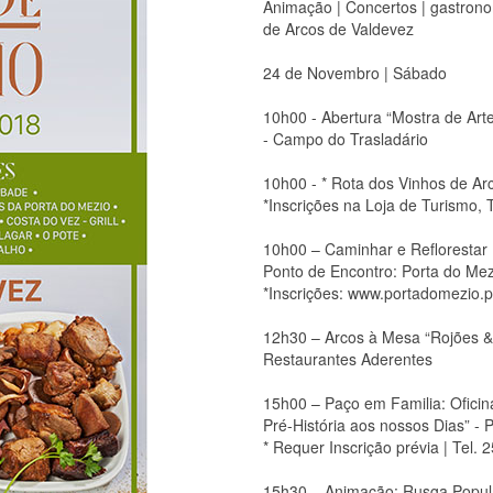
Animação | Concertos | gastronom
de Arcos de Valdevez
24 de Novembro | Sábado
10h00 - Abertura “Mostra de Ar
- Campo do Trasladário
10h00 - * Rota dos Vinhos de Ar
*Inscrições na Loja de Turismo,
10h00 – Caminhar e Reflorestar
Ponto de Encontro: Porta do Mez
*Inscrições: www.portadomezio.p
12h30 – Arcos à Mesa “Rojões &
Restaurantes Aderentes
15h00 – Paço em Familia: Oficin
Pré-História aos nossos Dias” - 
* Requer Inscrição prévia | Tel.
15h30 – Animação: Rusga Popular