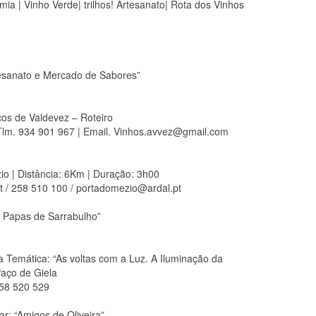
ia | Vinho Verde| trilhos! Artesanato| Rota dos Vinhos
tesanato e Mercado de Sabores”
cos de Valdevez – Roteiro
 Tlm. 934 901 967 | Email. Vinhos.avvez@gmail.com
io | Distância: 6Km | Duração: 3h00
t / 258 510 100 / portadomezio@ardal.pt
 Papas de Sarrabulho”
a Temática: “As voltas com a Luz. A Iluminação da
Paço de Giela
 258 520 529
: “Amigos de Oliveira”